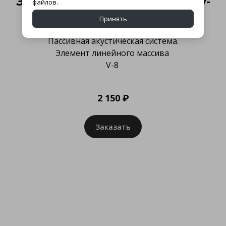
Элемент линейного массива V-
файлов.
8
Принять
Пассивная акустическая система.
Элемент линейного массива
V-8
2 150 ₽
Заказать