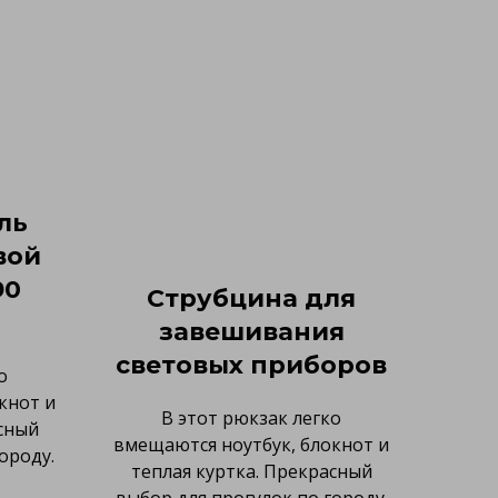
ль
вой
90
Струбцина для
завешивания
световых приборов
о
кнот и
В этот рюкзак легко
сный
вмещаются ноутбук, блокнот и
ороду.
теплая куртка. Прекрасный
выбор для прогулок по городу.