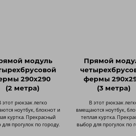
рямой модуль
Прямой моду
тырехбрусовой
четырехбрусо
ермы 290х290
фермы 290х2
(2 метра)
(3 метра)
В этот рюкзак легко
В этот рюкзак легк
ются ноутбук, блокнот и
вмещаются ноутбук, бло
лая куртка. Прекрасный
теплая куртка. Прекра
 для прогулок по городу.
выбор для прогулок по г