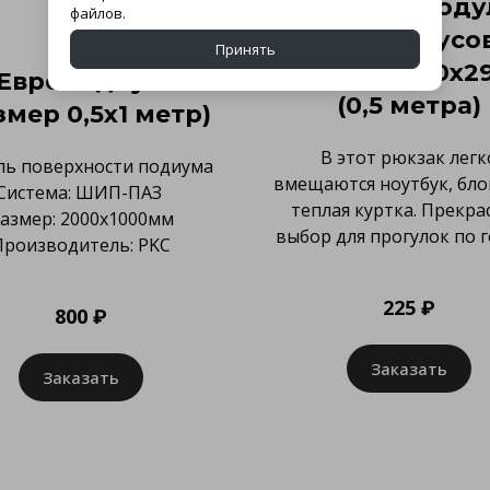
Прямой моду
файлов.
четырехбрусо
Принять
фермы 290х2
Европодиум
(0,5 метра)
змер 0,5х1 метр)
В этот рюкзак легк
ь поверхности подиума
вмещаются ноутбук, бло
Система: ШИП-ПАЗ
теплая куртка. Прекра
азмер: 2000х1000мм
выбор для прогулок по г
Производитель: PKC
225 ₽
800 ₽
Заказать
Заказать