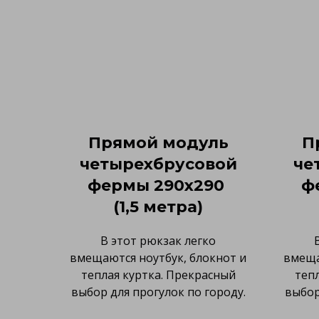
Прямой модуль
П
четырехбрусовой
че
фермы 290х290
ф
(1,5 метра)
В этот рюкзак легко
вмещаются ноутбук, блокнот и
вмеща
теплая куртка. Прекрасный
теп
выбор для прогулок по городу.
выбор