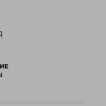
Я
ИЕ
Ы