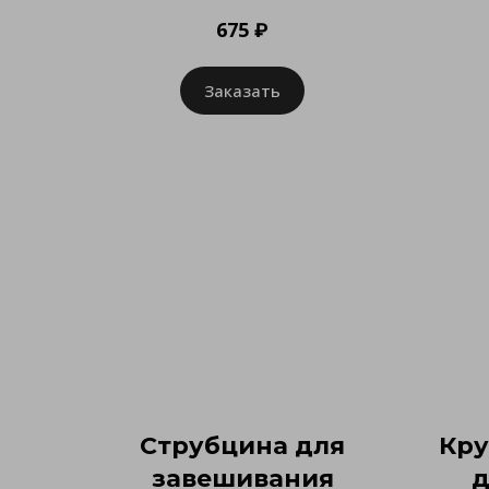
675 ₽
Заказать
Струбцина для
Кру
завешивания
д