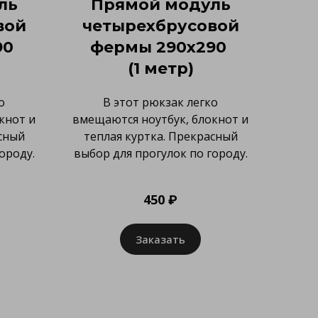
ль
Прямой модуль
вой
четырехбрусовой
90
фермы 290х290
(1 метр)
о
В этот рюкзак легко
кнот и
вмещаются ноутбук, блокнот и
сный
теплая куртка. Прекрасный
ороду.
выбор для прогулок по городу.
450 ₽
Заказать