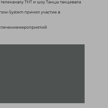
я телеканалу ТНТ и шоу Танцы танцевала
how-System принял участие в
спечениемероприятий