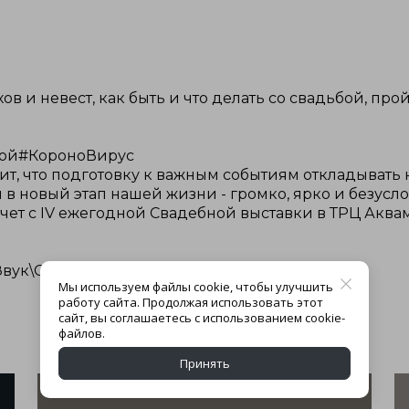
и невест, как быть и что делать со свадьбой, прой
злой#КороноВирус
чит, что подготовку к важным событиям откладывать 
 в новый этап нашей жизни - громко, ярко и безусл
ет с IV ежегодной Свадебной выставки в ТРЦ Аквам
Звук\Свет\Проектор\Экран\Ульяновск
Мы используем файлы cookie, чтобы улучшить
работу сайта. Продолжая использовать этот
сайт, вы соглашаетесь с использованием cookie-
файлов.
Принять