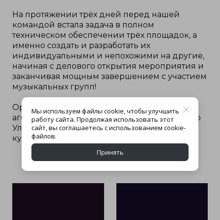
На протяжении трёх дней перед нашей
командой встала задача в полном
техническом обеспечении трёх площадок, а
именно создать и разработать их
индивидуальными и непохожими на другие,
начиная с делового открытия мероприятия и
заканчивая мощным завершением с участием
музыкальных групп!
Организаторами выступали: Федеральное
Мы используем файлы cookie, чтобы улучшить
агенство по делам молодежи, правительство
работу сайта. Продолжая использовать этот
сайт, вы соглашаетесь с использованием cookie-
Ульяновской области, фонд «Ульяновск -
файлов.
культурная столица».
Принять