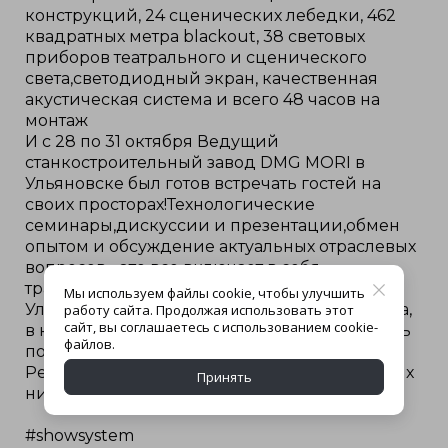
конструкций, 24 сценических лебедки, 462
квадратных метра blаckout, 38 световых
приборов театрального и сценического
света,светодиодный экран, качественная
акустическая система и всего 48 часов на
монтаж
И с 28 по 31 октября Ведущий
станкостроительный завод DMG MORI в
Ульяновске был готов встречать гостей на
своих просторах!Технологические
семинары,дискуссии и презентации,обмен
опытом и обсуждение актуальных отраслевых
вопросов - это все включает в себя
традиционная деловая программа
Мы используем файлы cookie, чтобы улучшить
Ульяновского технологического симпозиума,
работу сайта. Продолжая использовать этот
сайт, вы соглашаетесь с использованием cookie-
в которой нашей огромной команде удалось
файлов.
поучаствовать
Результат можете посмотреть на фотографиях
Принять
ниже
#showsystem